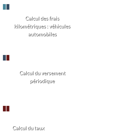
Calcul des frais
kilométriques : véhicules
automobiles
Calcul du versement
périodique
Calcul du taux