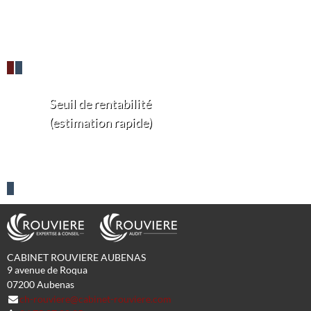
Seuil de rentabilité
(estimation rapide)
CABINET ROUVIERE AUBENAS
9 avenue de Roqua
07200
Aubenas
ch-rouviere@cabinet-rouviere.com