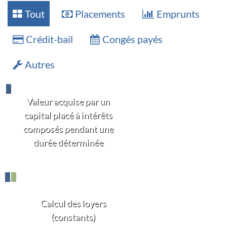
Tout
Placements
Emprunts
Crédit-bail
Congés payés
Autres
Valeur acquise par un
capital placé à intérêts
composés pendant une
durée déterminée
Calcul des loyers
(constants)