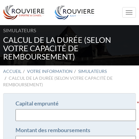
Togg
navi
SIMULATEURS
CALCUL DE LA DURÉE (SELON
VOTRE CAPACITÉ DE
REMBOURSEMENT)
ACCUEIL
VOTRE INFORMATION
SIMULATEURS
CALCUL DE LA DURÉE (SELON VOTRE CAPACITÉ DE
REMBOURSEMENT)
Capital emprunté
Montant des remboursements