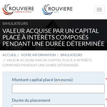
Togg
navi
SIMULATEURS
VALEUR ACQUISE PAR UN CAPITAL
PLACÉ À INTÉRÊTS COMPOSÉS
PENDANT UNE DURÉE DÉTERMINÉE
ACCUEIL
VOTRE INFORMATION
SIMULATEURS
VALEUR ACQUISE PAR UN CAPITAL PLACÉ À INTÉRÊTS
COMPOSÉS PENDANT UNE DURÉE DÉTERMINÉE
Montant capital placé (en euros)
Durée du placement