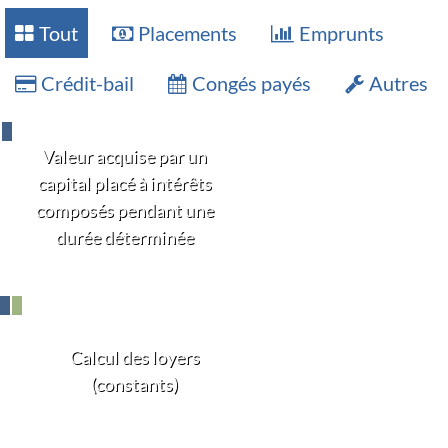
Tout
Placements
Emprunts
Crédit-bail
Congés payés
Autres
Valeur acquise par un
capital placé à intérêts
composés pendant une
durée déterminée
Calcul des loyers
(constants)