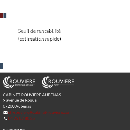
Seuil de rentabilité
(estimation rapide)
CABINET ROUVIERE AUBENAS
9 avenue de Roqua
07200
Aubenas
ch-rouviere@cabinet-rouviere.com
04 75 87 80 25