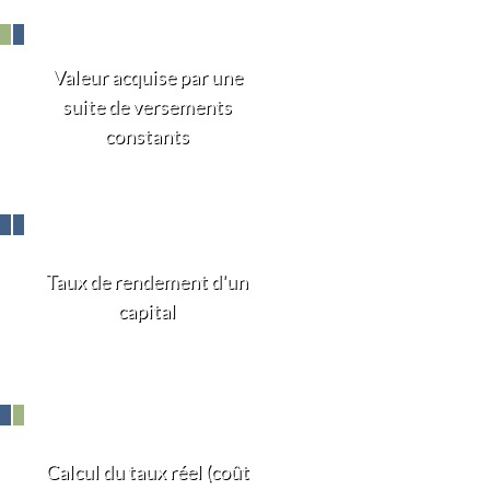
Valeur acquise par une
suite de versements
constants
Taux de rendement d'un
capital
Calcul du taux réel (coût