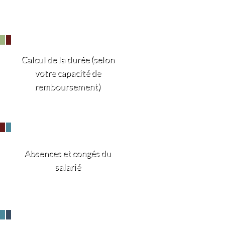
Calcul de la durée (selon
votre capacité de
remboursement)
Absences et congés du
salarié