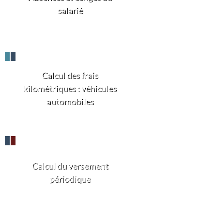
salarié
Calcul des frais
kilométriques : véhicules
automobiles
Calcul du versement
périodique