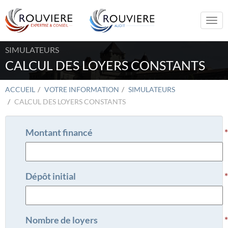
Togg
navi
SIMULATEURS
CALCUL DES LOYERS CONSTANTS
ACCUEIL
VOTRE INFORMATION
SIMULATEURS
CALCUL DES LOYERS CONSTANTS
Montant financé
Dépôt initial
Nombre de loyers